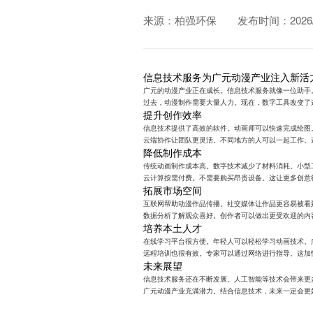
来源：柏强环保
发布时间：2026/0
信息技术服务为广元动漫产业注入新活
广元的动漫产业正在成长。信息技术服务就像一位助手
过去，动漫制作需要大量人力。现在，数字工具改变了
提升创作效率
信息技术提供了高效的软件。动画师可以快速完成绘图
云端协作让团队更灵活。不同地方的人可以一起工作。
降低制作成本
传统动画制作成本高。数字技术减少了材料消耗。小型
云计算按需付费。不需要购买昂贵设备。这让更多创意
拓展市场空间
互联网帮助动漫作品传播。社交媒体让作品更容易被看
数据分析了解观众喜好。创作者可以做出更受欢迎的内
培养本土人才
在线学习平台很方便。年轻人可以轻松学习动画技术。
远程培训也很有效。专家可以通过网络进行指导。这加
未来展望
信息技术服务还在不断发展。人工智能等技术会带来更
广元动漫产业充满潜力。结合信息技术，未来一定会更