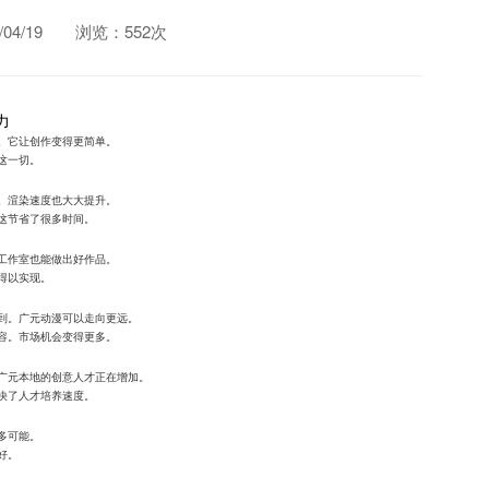
4/19
浏览：552次
力
。它让创作变得更简单。
这一切。
。渲染速度也大大提升。
这节省了很多时间。
工作室也能做出好作品。
得以实现。
到。广元动漫可以走向更远。
容。市场机会变得更多。
广元本地的创意人才正在增加。
快了人才培养速度。
多可能。
好。