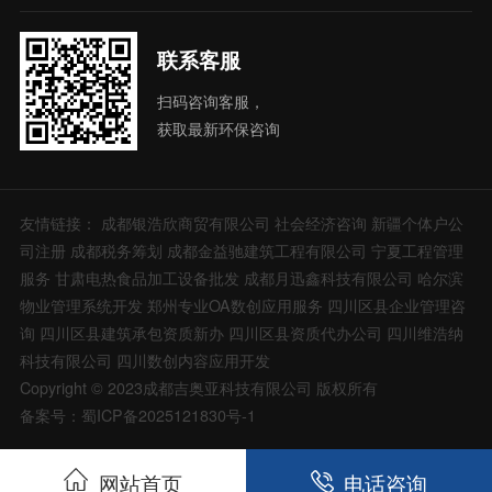
联系客服
扫码咨询客服，
获取最新环保咨询
友情链接：
成都银浩欣商贸有限公司
社会经济咨询
新疆个体户公
司注册
成都税务筹划
成都金益驰建筑工程有限公司
宁夏工程管理
服务
甘肃电热食品加工设备批发
成都月迅鑫科技有限公司
哈尔滨
物业管理系统开发
郑州专业OA数创应用服务
四川区县企业管理咨
询
四川区县建筑承包资质新办
四川区县资质代办公司
四川维浩纳
科技有限公司
四川数创内容应用开发
Copyright © 2023成都吉奥亚科技有限公司 版权所有
备案号：蜀ICP备2025121830号-1
网站首页
电话咨询